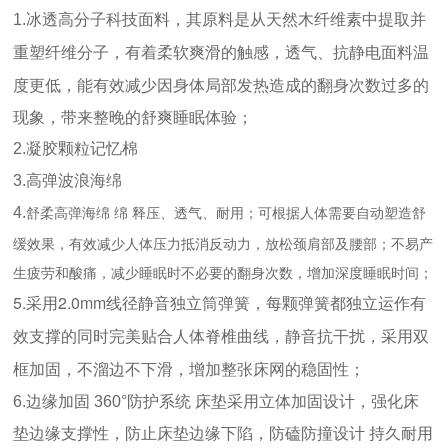
1.冰透高分子科技面料，其原料是从天然木纤维素中提取并
料温
重塑纤维分子，有着柔软爽滑的触感，透气、抗静电面
度更低，能有效减少因身体局部发热造成的翻身次数过多的
现象，带来整晚的舒爽睡眠体验；
2.凝胶颗粒记忆棉
3.高弹波浪海绵
舒柔高弹海绵 绵 释压、透气、耐用；可根据人体需要自动塑造舒
4.
缓效果，有效减少人体压力抵消反动力，放松颈肩部及
腰部；不易产
生疲劳和酸痛，减少睡眠时不必要的翻身次数，增加深度睡眠时间；
5.采用2.0mm线径静音独立筒弹簧，每颗弹簧都独立运作有
效支撑的同时完美贴合人体脊椎曲线，静音抗干扰，采
用双
框加固，不溜边不下滑，增加整张床网的稳固性；
6.边缘加固 360°防护系统 床垫采用立体加固设计，强化床
垫边缘支撑性，防止床垫边缘下陷，防磕防撞设计 持久耐用